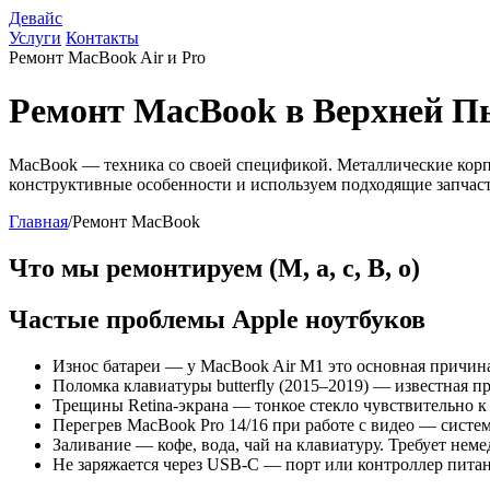
Девайс
Услуги
Контакты
Ремонт MacBook Air и Pro
Ремонт MacBook в Верхней 
MacBook — техника со своей спецификой. Металлические корпус
конструктивные особенности и используем подходящие запчаст
Главная
/
Ремонт MacBook
Что мы ремонтируем (M, a, c, B, o)
Частые проблемы Apple ноутбуков
Износ батареи — у MacBook Air M1 это основная причина
Поломка клавиатуры butterfly (2015–2019) — известная 
Трещины Retina-экрана — тонкое стекло чувствительно к
Перегрев MacBook Pro 14/16 при работе с видео — систе
Заливание — кофе, вода, чай на клавиатуру. Требует нем
Не заряжается через USB-C — порт или контроллер питан