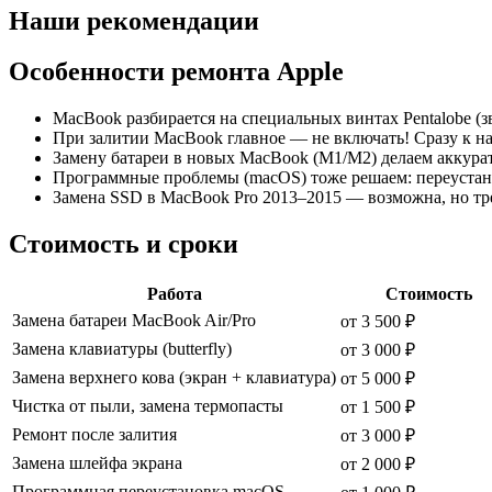
Наши рекомендации
Особенности ремонта Apple
MacBook разбирается на специальных винтах Pentalobe (з
При залитии MacBook главное — не включать! Сразу к н
Замену батареи в новых MacBook (M1/M2) делаем аккуратн
Программные проблемы (macOS) тоже решаем: переустано
Замена SSD в MacBook Pro 2013–2015 — возможна, но тр
Стоимость и сроки
Работа
Стоимость
Замена батареи MacBook Air/Pro
от 3 500 ₽
Замена клавиатуры (butterfly)
от 3 000 ₽
Замена верхнего кова (экран + клавиатура)
от 5 000 ₽
Чистка от пыли, замена термопасты
от 1 500 ₽
Ремонт после залития
от 3 000 ₽
Замена шлейфа экрана
от 2 000 ₽
Программная переустановка macOS