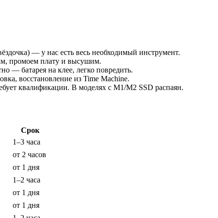
вёздочка) — у нас есть весь необходимый инструмент.
ам, промоем плату и высушим.
о — батарея на клее, легко повредить.
вка, восстановление из Time Machine.
ебует квалификации. В моделях с M1/M2 SSD распаян.
Срок
1–3 часа
от 2 часов
от 1 дня
1–2 часа
от 1 дня
от 1 дня
1–2 часа