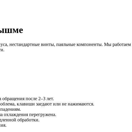
Пышме
а, нестандартные винты, паяльные компоненты. Мы работаем с Ma
и.
 обращения после 2–3 лет.
проблема, клавиши заедают или не нажимаются.
 падениям.
ма охлаждения перегружена.
едленной обработки.
ия.