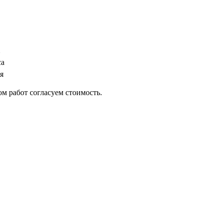
са
ня
ом работ согласуем стоимость.